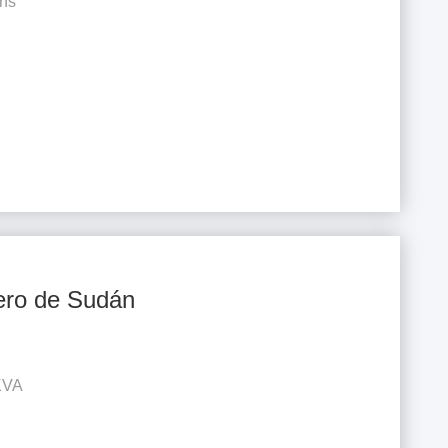
ns
ero de Sudán
KVA