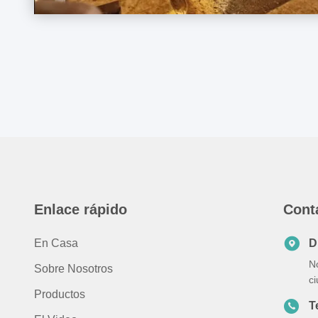
Enlace rápido
Cont
En Casa
D
N
Sobre Nosotros
c
Productos
T