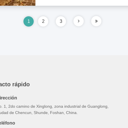
1
2
3
acto rápido
irección
o. 1, 2do camino de Xinglong, zona industrial de Guanglong,
iudad de Chencun, Shunde, Foshan, China.
eléfono