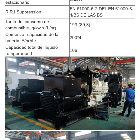
estacionario
EN 61000-6-2 DEL EN 61000-6-
R.R.I.Suppression
4/BS DE LAS BS
Tarifa del consumo de
193 (89,8)
combustible, g/kw.h (L/hr)
Comenzar capacidad de la
200*4
batería, A/hrhhr
Capacidad total del líquido
106
refrigerador, L