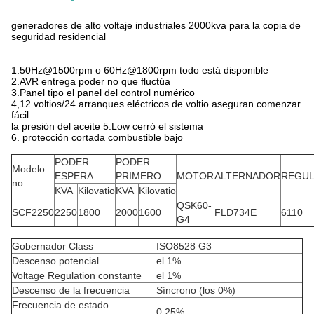
generadores de alto voltaje industriales 2000kva para la copia de
seguridad residencial
1.50Hz@1500rpm o 60Hz@1800rpm todo está disponible
2.AVR entrega poder no que fluctúa
3.Panel tipo el panel del control numérico
4,12 voltios/24 arranques eléctricos de voltio aseguran comenzar
fácil
la presión del aceite 5.Low cerró el sistema
6. protección cortada combustible bajo
PODER
PODER
Modelo
ESPERA
PRIMERO
MOTOR
ALTERNADOR
REGU
no.
KVA
Kilovatio
KVA
Kilovatio
QSK60-
SCF2250
2250
1800
2000
1600
FLD734E
6110
G4
Gobernador Class
ISO8528 G3
Descenso potencial
el 1%
Voltage Regulation constante
el 1%
Descenso de la frecuencia
Síncrono (los 0%)
Frecuencia de estado
0,25%