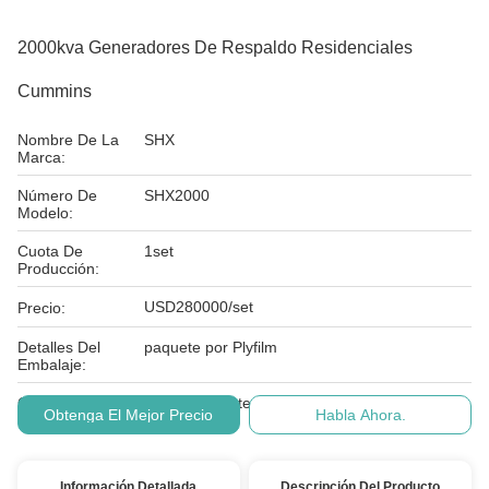
2000kva Generadores De Respaldo Residenciales
Cummins
Nombre De La
SHX
Marca:
Número De
SHX2000
Modelo:
Cuota De
1set
Producción:
USD280000/set
Precio:
Detalles Del
paquete por Plyfilm
Embalaje:
Condiciones De
L/C, T/T, Western Union
Obtenga El Mejor Precio
Habla Ahora.
Pago:
Información Detallada
Descripción Del Producto