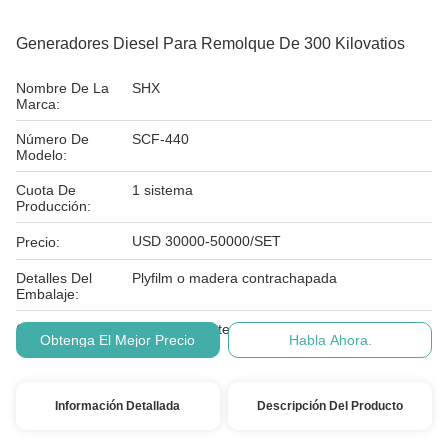
Generadores Diesel Para Remolque De 300 Kilovatios
Nombre De La
SHX
Marca:
Número De
SCF-440
Modelo:
Cuota De
1 sistema
Producción:
USD 30000-50000/SET
Precio:
Detalles Del
Plyfilm o madera contrachapada
Embalaje:
Condiciones De
L/C, T/T, Western Union, MoneyGram
Obtenga El Mejor Precio
Habla Ahora.
Pago:
Información Detallada
Descripción Del Producto