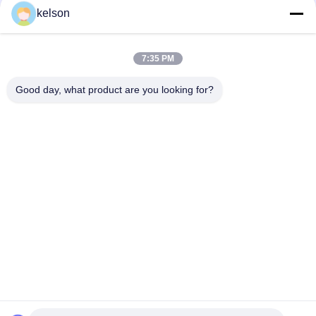
kelson
Contacto rápido
7:35 PM
Dirección
Good day, what product are you looking for?
No. 1, 2do camino de Xinglong, zona industrial de
Guanglong, ciudad de Chencun, Shunde, Foshan, China.
Teléfono
86-137-9008-0227
El correo electrónico
kelson@sunkings.cn
Política de privacidad
|
Mapa del Sitio
| China es buena. Calidad
Sistema de generador diesel de Cummins Proveedor. Derecho
de autor 2022-2026 Guangdong Sunkings Electric Co., Ltd Todo.